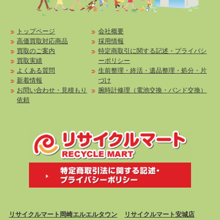
トップページ
会社概要
高価買取対応商品
採用情報
買取のご案内
特定商取引に関する記述・プライバシ
買取実績
ーポリシー
よくある質問
生前整理・終活・遺品整理・処分・片
新着情報
づけ
お問い合わせ・見積もり
腕時計修理（電池交換・バンド交換）
依頼
リサイクルマート岡崎エルエルタウン
リサイクルマート安城店