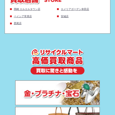
岡崎 エルエルタウン店
カメリアガーデン幸田店
ベイシア常滑店
安城店
西尾店