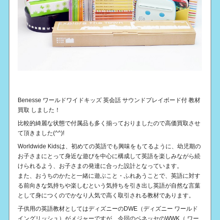
Benesse ワールドワイドキッズ 英会話 サウンドプレイボード付 教材
買取 しました！
比較的綺麗な状態で付属品も多く揃っておりましたので高価買取させ
て頂きました(^^)!
Worldwide Kidsは、初めての英語でも興味をもてるように、幼児期の
お子さまにとって身近な遊びを中心に構成して英語を楽しみながら続
けられるよう、お子さまの発達に合った設計となっています。
また、おうちのかたと一緒に遊ぶこと・ふれあうことで、英語に対す
る前向きな気持ちや楽しむという気持ちを引き出し英語が自然な言葉
として身につくのでかなり人気で高く取引される教材であります。
子供用の英語教材としてはディズニーのDWE（ディズニー ワールド
イングリッシュ）がメジャーですが、今回のベネッセのWWK（ ワー