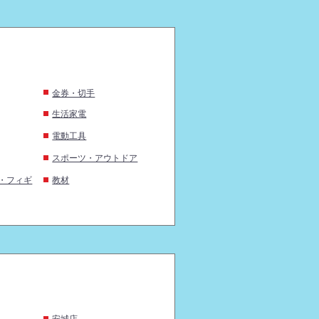
金券・切手
生活家電
電動工具
スポーツ・アウトドア
・フィギ
教材
安城店