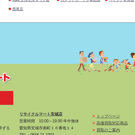
西尾店
リサイクルマート安城店
トップページ
営業時間 10:00～19:00 年中無休
高価買取対応商品
に準ずる
愛知県安城市南町１６番地１４
買取のご案内
TEL：
0566-71-1002