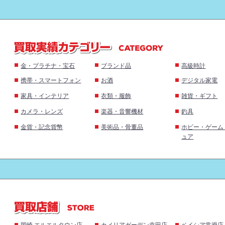
金・プラチナ・宝石
ブランド品
高級時計
携帯・スマートフォン
お酒
デジタル家電
家具・インテリア
衣類・服飾
雑貨・ギフト
カメラ・レンズ
楽器・音響機材
釣具
金貨・記念貨幣
美術品・骨董品
ホビー・ゲーム
ュア
岡崎 エルエルタウン店
カメリアガーデン幸田店
ベイシア常滑店