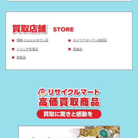
岡崎 エルエルタウン店
カメリアガーデン幸田店
ベイシア常滑店
安城店
西尾店