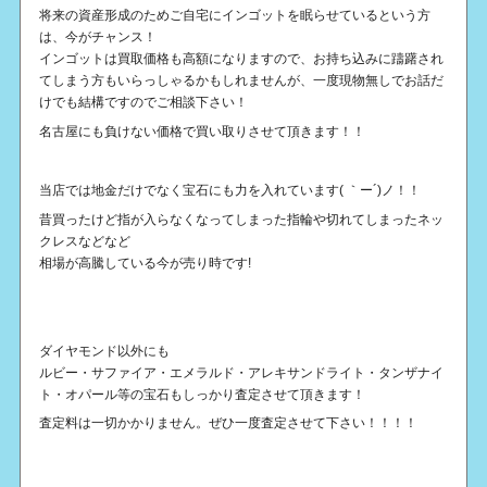
将来の資産形成のためご自宅にインゴットを眠らせているという方
は、今がチャンス！
インゴットは買取価格も高額になりますので、お持ち込みに躊躇され
てしまう方もいらっしゃるかもしれませんが、一度現物無しでお話だ
けでも結構ですのでご相談下さい！
名古屋にも負けない価格で買い取りさせて頂きます！！
当店では地金だけでなく宝石にも力を入れています( ｀ー´)ノ！！
昔買ったけど指が入らなくなってしまった指輪や切れてしまったネッ
クレスなどなど
相場が高騰している今が売り時です!
ダイヤモンド以外にも
ルビー・サファイア・エメラルド・アレキサンドライト・タンザナイ
ト・オパール等の宝石もしっかり査定させて頂きます！
査定料は一切かかりません。ぜひ一度査定させて下さい！！！！