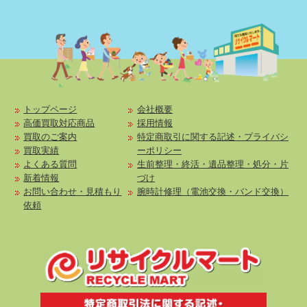
トップページ
会社概要
高価買取対応商品
採用情報
買取のご案内
特定商取引に関する記述・プライバシ
買取実績
ーポリシー
よくある質問
生前整理・終活・遺品整理・処分・片
新着情報
づけ
お問い合わせ・見積もり
腕時計修理（電池交換・バンド交換）
依頼