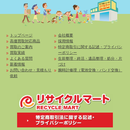
トップページ
会社概要
高価買取対応商品
採用情報
買取のご案内
特定商取引に関する記述・プライバシ
買取実績
ーポリシー
よくある質問
生前整理・終活・遺品整理・処分・片
新着情報
づけ
お問い合わせ・見積もり
腕時計修理（電池交換・バンド交換）
依頼