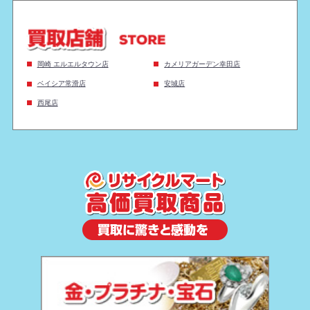
岡崎 エルエルタウン店
カメリアガーデン幸田店
ベイシア常滑店
安城店
西尾店