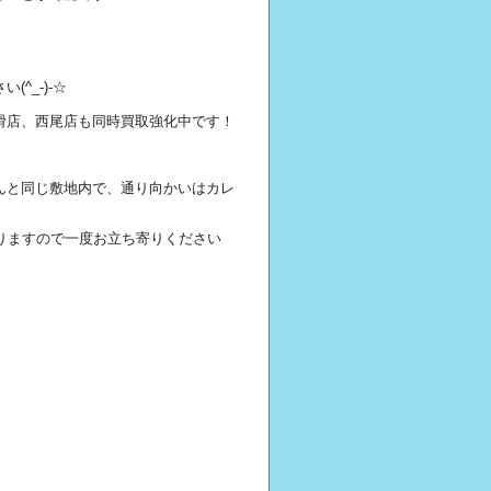
^_-)-☆
滑店、西尾店も同時買取強化中です！
んと同じ敷地内で、通り向かいはカレ
りますので一度お立ち寄りください