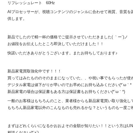
リフレッシュレート 60Hz
AIプロセッサーが、視聴コンテンツのジャンルに合わせて画質、音質を
供します。
新品でしたので精一杯の価格でご提示させていただきました( ｀ー´)ノ
お値段をお伝えしたところ即決していただけました！！
快諾いただきありがとうございます。またお待ちしております♪
新品家電買取強化中です！！！
買ってはみたもののそのままになっていた、、や祝い事でもらったが使
デジタル家電は値下がりが早いのでお早めにお持ち込みください(*´ω｀*
新品家電の場合は保証書もある方は保証書もお持ちください(*´ω｀*)
一般のお客様はもちろんのこと、業者様からも新品家電買い取り強化し
もちろん新品家電以外のこんなものも売れるかな？というものも一度ご相
まずはどれくらいになるかおおよその金額が知りたい！！という方はLI
相談ください(*´з`)