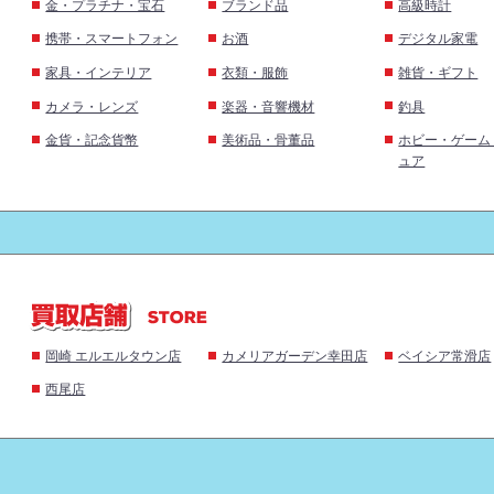
金・プラチナ・宝石
ブランド品
高級時計
携帯・スマートフォン
お酒
デジタル家電
家具・インテリア
衣類・服飾
雑貨・ギフト
カメラ・レンズ
楽器・音響機材
釣具
金貨・記念貨幣
美術品・骨董品
ホビー・ゲーム
ュア
岡崎 エルエルタウン店
カメリアガーデン幸田店
ベイシア常滑店
西尾店