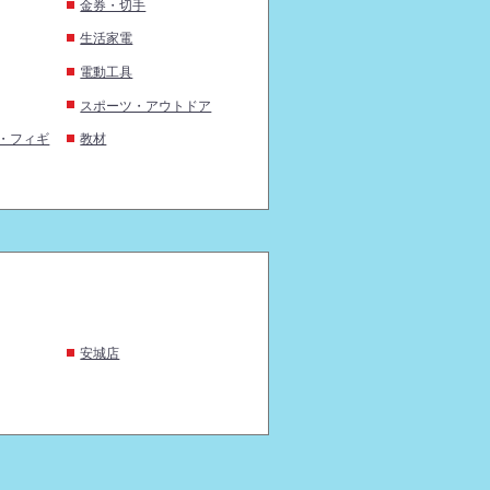
金券・切手
生活家電
電動工具
スポーツ・アウトドア
・フィギ
教材
安城店