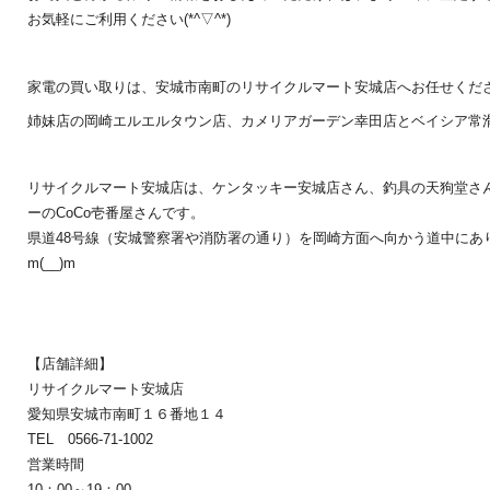
お気軽にご利用ください(*^▽^*)
家電の買い取りは、安城市南町のリサイクルマート安城店へお任せください(
姉妹店の岡崎エルエルタウン店、カメリアガーデン幸田店とベイシア常
リサイクルマート安城店は、ケンタッキー安城店さん、釣具の天狗堂さ
ーのCoCo壱番屋さんです。
県道48号線（安城警察署や消防署の通り）を岡崎方面へ向かう道中にあ
m(__)m
【店舗詳細】
リサイクルマート安城店
愛知県安城市南町１６番地１４
TEL 0566-71-1002
営業時間
10：00～19：00