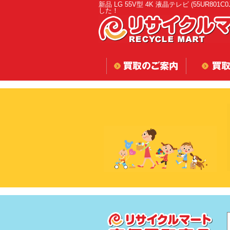
新品 LG 55V型 4K 液晶テレビ (55UR801C
した！