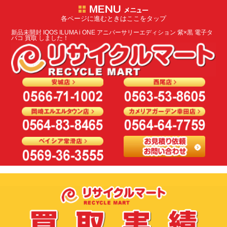
各ページに進むときはここをタップ
新品未開封 IQOS ILUMA i ONE アニバーサリーエディション 紫×黒 電子タ
バコ 買取 しました！