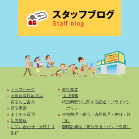
トップページ
会社概要
高価買取対応商品
採用情報
買取のご案内
特定商取引に関する記述・プライバシ
買取実績
ーポリシー
よくある質問
生前整理・終活・遺品整理・処分・片
新着情報
づけ
お問い合わせ・見積もり
腕時計修理（電池交換・バンド交換）
依頼