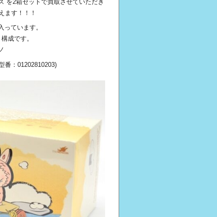
ボックス を2箱セットで買取させていただき
がえます！！！
が入っています。
いう構成です。
ノ
：01202810203)