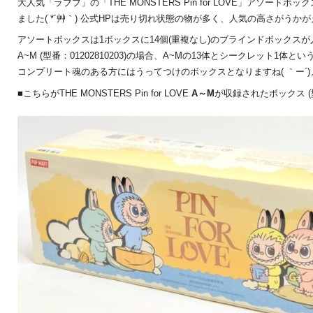
大人気「ラブブ」の「THE MONSTERS Pin for LOVE」アソート
ました( *´艸｀) 公式HPは売り切れ状態の物が多く、人気の高さがうか
アソートボックスは1ボックスに14個(重複なし)のブラインドボックス
A~M (型番：01202810203)の場合、A~Mの13体とシークレット1体と
コンプリート魂のある方にはうってつけのボックスとなりますね( ｀ー´)
■こちらがTHE MONSTERS Pin for LOVE
A～M
が収録されたボックス (型番