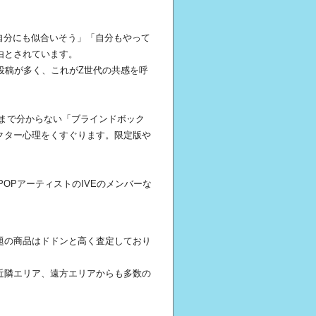
自分にも似合いそう」「自分もやって
由とされています。
投稿が多く、これがZ世代の共感を呼
まで分からない「ブラインドボック
クター心理をくすぐります。限定版や
、K-POPアーティストのIVEのメンバーな
題の商品はドドンと高く査定しており
近隣エリア、遠方エリアからも多数の