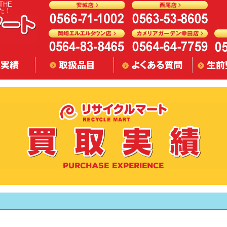
THE
した！