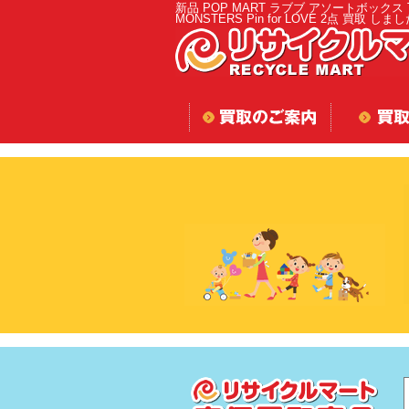
新品 POP MART ラブブ アソートボックス 
MONSTERS Pin for LOVE 2点 買取 しま