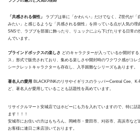
ラブブの魅力と人気の理由
「共感される個性」
ラブブは単に「かわいい」だけでなく、Z世代が「
みたい」と感じるような「共感される個性」を持っている点が人気の理
SNSで、ラブブを部屋に飾ったり、リュックにぶら下げたりする日常の
んでいます。
ブラインドボックスの楽しさ
どのキャラクターが入っているか開封する
ス」形式で販売されており、集める楽しさや開封時のワクワク感がコレ
シークレットキャラクターも存在し、入手困難なシリーズもあります。
著名人の愛用
BLACKPINKのリサやイギリスのラッパーCentral Cee
ど、著名人が愛用していることも話題性を高めています。
リサイクルマート安城店ではホビーにも力を入れていますので、特に話
ます！！！
安城市にお住いの方はもちろん、岡崎市・豊田市、刈谷市、高浜市など
お客様に連日ご来店頂いております。