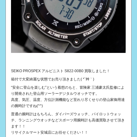
SEIKO PROSPEX アルピニスト S822-00B0 買取しました！
箱付で大変綺麗な状態でお売り頂きました( *´艸｀)
“安全に登山を楽しむ”という着想のもと、冒険家 三浦豪太氏監修によ
り開発された登山用ソーラーデジタルウオッチです。
高度、気圧、温度、方位計測機能など至れり尽くせりの登山家御用達
の腕時計ですね(^^)
普通の腕時計はもちろん、ダイバーズウォッチ、パイロットウォッ
チ、ランニングウオッチなどスポーツ用腕時計も高価買取させて頂き
ます！！
リサイクルマート安城店にお任せください！！