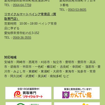
愛知県額田郡幸田町相見蒲原34-2
愛知県西尾市緑町５丁目８
TEL：
0564-64-7759
３番地
TEL：
0563-53-8605
リサイクルマートベイシア常滑店
（買
取専門店）
営業時間 10:00～19:00 ベイシア常滑
店に準ずる
愛知県常滑市虹の丘3-152
TEL：
0569-36-3555
対応地域
安城市・岡崎市・西尾市・刈谷市・知立市・豊明市・豊田市・高浜
市・碧南市・半田市・一色町・幡豆町・ 吉良町・幸田町・ 蒲郡市・豊
川市・みよし市・東郷町・東浦町・大府市・東海市・知多市・常滑
市・阿久比町・武豊町・美浜町・南知多町 など