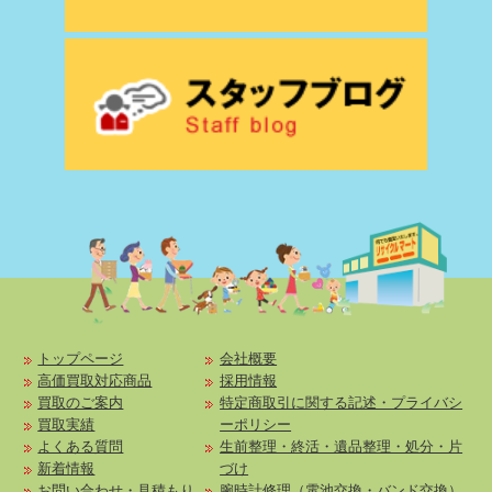
トップページ
会社概要
高価買取対応商品
採用情報
買取のご案内
特定商取引に関する記述・プライバシ
買取実績
ーポリシー
よくある質問
生前整理・終活・遺品整理・処分・片
新着情報
づけ
お問い合わせ・見積もり
腕時計修理（電池交換・バンド交換）