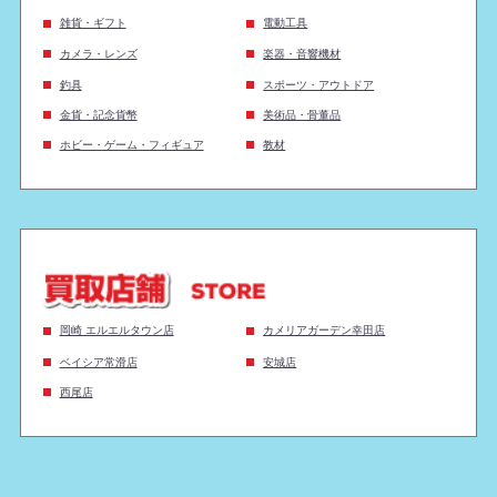
雑貨・ギフト
電動工具
カメラ・レンズ
楽器・音響機材
釣具
スポーツ・アウトドア
金貨・記念貨幣
美術品・骨董品
ホビー・ゲーム・フィギュア
教材
岡崎 エルエルタウン店
カメリアガーデン幸田店
ベイシア常滑店
安城店
西尾店