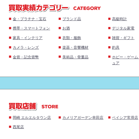
金・プラチナ・宝石
ブランド品
高級時計
携帯・スマートフォン
お酒
デジタル家電
家具・インテリア
衣類・服飾
雑貨・ギフト
カメラ・レンズ
楽器・音響機材
釣具
金貨・記念貨幣
美術品・骨董品
ホビー・ゲーム
ュア
岡崎 エルエルタウン店
カメリアガーデン幸田店
ベイシア常滑店
西尾店