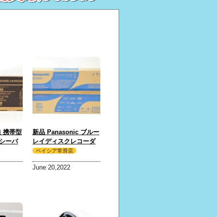
 携帯型
新品 Panasonic ブルー
シーバ
レイディスクレコーダ
 しまし
ー DMR-4X602 ブラッ
ベイシア常滑店
ク 4K 6TB 買取 しまし
June 20,2022
た！