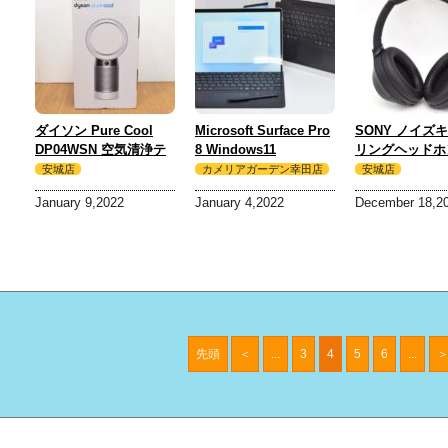
ダイソン Pure Cool
Microsoft Surface Pro
SONY ノイズ
DP04WSN 空気清浄テ
8 Windows11
リングヘッドホン
ーブルファン 買取 しま
SSD256GB Intel Core
1000XM4 ブラ
安城店
カメリアガーデン幸田店
安城店
した！
i5 processor platinum
取 しました！
January 9,2022
January 4,2022
December 18,2
RAM8GB 買取 しまし
た！
先頭
＜
...
3
4
5
6
...