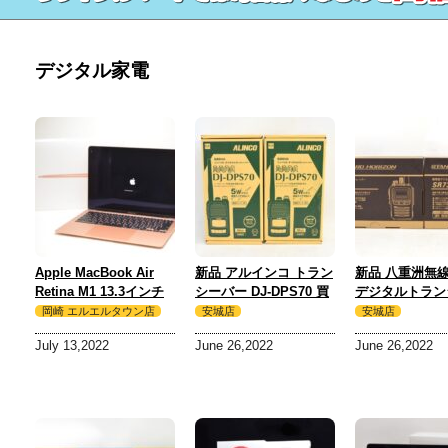
デジタル家電
Apple MacBook Air
新品 アルインコ トラン
新品 八重洲無線
Retina M1 13.3インチ
シーバー DJ-DPS70 買
デジタルトラン
512GB 16GB ゴールド
取 しました！
ー SR730 買取
岡崎 エルエルタウン店
安城店
安城店
A2337 買取 しました！
た！
July 13,2022
June 26,2022
June 26,2022