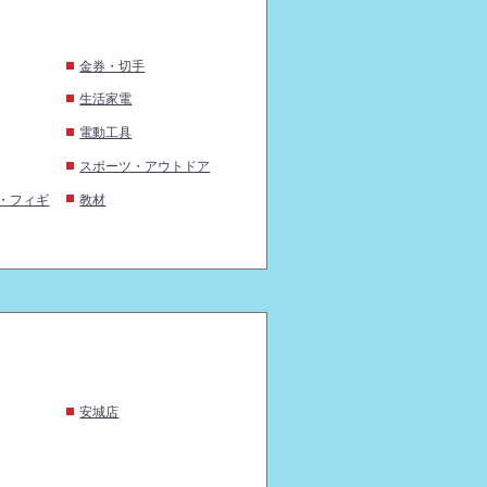
金券・切手
生活家電
電動工具
スポーツ・アウトドア
・フィギ
教材
安城店