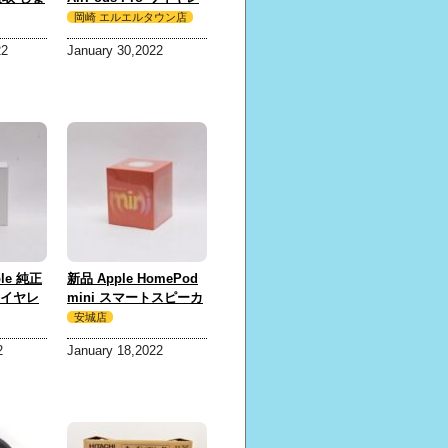
ス充電ケース
岡崎 エルエルタウン店
MWP22J/A A2083
22
January 30,2022
A2084 A2190 買取 しま
した！
le 純正
新品 Apple HomePod
 ワイヤレ
mini スマートスピーカ
ー MJ2D3J/A オレンジ
安城店
83
買取 しました！
2
January 18,2022
 買取 しま