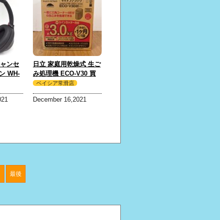
キャンセ
日立 家庭用乾燥式 生ご
 WH-
み処理機 ECO-V30 買
ック 買
取 しました！
ベイシア常滑店
021
December 16,2021
＞
最後