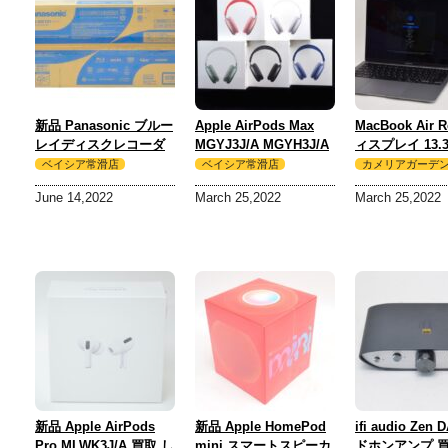
新品 Panasonic ブルー
Apple AirPods Max
MacBook Air R
レイディスクレコーダ
MGYJ3J/A MGYH3J/A
ィスプレイ 13.
ー DMR-4W101 ブラッ
MGYL3J/A MGYN3J/A
MGN63J/A 
ベイシア常滑店
ベイシア常滑店
カメリアガーデ
ク 買取 しました！
MGYM3J/A 買取 しま
レイ 買取 しま
June 14,2022
March 25,2022
March 25,2022
した！
新品 Apple AirPods
新品 Apple HomePod
ifi audio Zen
Pro MLWK3J/A 買取 し
mini スマートスピーカ
ドホンアンプ 買