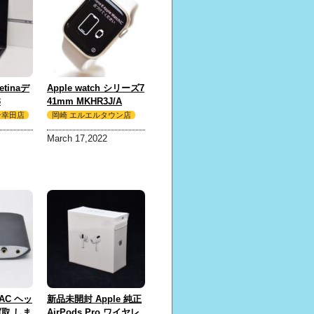
etinaデ
Apple watch シリーズ7
3
41mm MKHR3J/A
スペースグ
A2476 スターライト ス
ン幸田店
岡崎 エルエルタウン店
した！
ポーツバンド
March 17,2022
GPS+Cellular セルラー
モデル 買取 しました！
 DAC ヘッ
新品未開封 Apple 純正
取 しま
AirPods Pro ワイヤレ