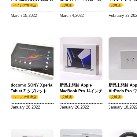
ました！
ー MJ2D3J/A オレンジ
した！
ベイシア常滑店
安城店
安城店
買取 しました！
March 15,2022
March 4,2022
February 27,20
docomo SONY Xperia
新品未開封 Apple
新品未開封 App
Tablet Z タブレット
MacBook Pro 14インチ
AirPods Pro
SO-03E ブラック 買取
MKGR3J/A SSD512GB
ス充電ケース
ベイシア常滑店
安城店
安城店
しました！
M1Pro内蔵 買取 しまし
MWP22J/A A20
January 28,2022
January 26,2022
January 18,202
た！
A2084 A2190
した！