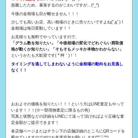
急騰したため、暴落するのがこわいですが…(*_*)
今後の金相場も目が離せません！！！
少しでも高いお店、高い相場のときに売りたいですよね(ﾟдﾟ)！
金相場は毎日変動しています！！
お見積りも無料でやっていますので、
「グラム数を知りたい」「今後相場の変化でどれぐらい買取価
格が動くか知りたい」「そもそもメッキか本物かわからない」
というかたも大歓迎です( *´艸｀)！！
タイミングを逃してしまわないように金相場の動向をお見逃し
なく！！
おおよその価格を知りたい！！！という方はLINE査定もやって
います！！！(※一部現物査定に限るもの有)
写真と状態などの詳細をLINEにて送って頂ければより正確な査
定金額がご提示できます！
各店舗ページまたはチラシ下の店舗詳細のところにQRコードを
載せていますのでぜひお友達追加お願いします(*^▽^*)