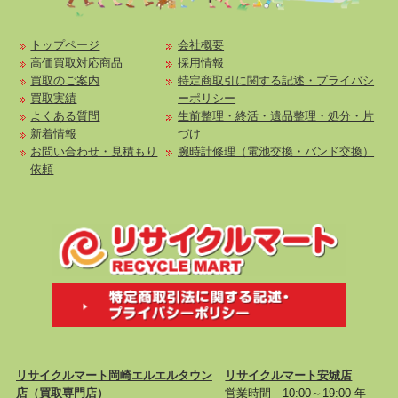
トップページ
会社概要
高価買取対応商品
採用情報
買取のご案内
特定商取引に関する記述・プライバシ
買取実績
ーポリシー
よくある質問
生前整理・終活・遺品整理・処分・片
新着情報
づけ
お問い合わせ・見積もり
腕時計修理（電池交換・バンド交換）
依頼
リサイクルマート岡崎エルエルタウン
リサイクルマート安城店
店
（買取専門店）
営業時間 10:00～19:00 年