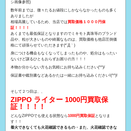
シ画像参照)
数年前までは、微々たるお値段にしかならなかったものも多く
ありましたが
相場高騰しているため、当店では
買取価格１０００円保
証！！！！
あくまでも最低保証となりますのでミキモト真珠等のブランド
品や、粒が大きいものや綺麗なものは、買取価格も他店圧倒価
格にて頑張らせていただきます(*´Д｀)
身につける機会もなくなってしまったものや、処分はもったい
ないけど譲るひともおらずお困りの方！！！
本物か分からない方もお気軽にお持ち込みください(^^)/
保証書や鑑別書などあるかたは一緒にお持ち込みください!(^^)!
そして２つ目は、、
ZIPPO ライター 1000円買取保
証！！！！
どんなZIPPOでも使える状態なら
1000円買取保証
となりま
す！！
着火できなくても火花確認できるもの・また、火花確認できな