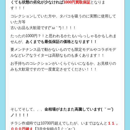
くても状態の劣化が少なければ
1000円買取保証
となりま
す！！！
コレクションしていた方や、タバコを吸うのに実際に使用して
いた方等
古いお品も大歓迎です(*´ω｀*)！！！！
たったの1000円？！と思われるかたもいらっしゃるかもしれま
せんが、
あくまでも最低保証の価格となります！！
要メンテナンス品で動かないものでも限定モデルやコラボモデ
ルなどレアなライターは高額なものも多くあります！！
お手持ちのコレクションがいくらぐらいになるか、お見積りの
みも大歓迎ですので一度査定させてください！！！
そしてそして、、、
金相場がまたまた高騰しています( ｀ー´)
ノ！！！！
チラシ作成時では10700円超えでしたが、いまではなんと
１１，
０００円超え
【3月中旬時点】(; ･`д･´)