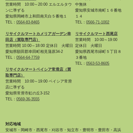
営業時間 10:00～20:00 エルエルタウ
中無休
ンに準ずる
愛知県安城市南町１６番地
愛知県岡崎市上和田南天白５番地１
１４
TEL：
0564-83-8465
TEL：
0566-71-1002
リサイクルマートカメリアガーデン幸
リサイクルマート西尾店
田店
（買取専門店）
営業時間 10:00～19:00
営業時間 10:00～18:00 定休日 火曜日
定休日 火曜日
愛知県額田郡幸田町相見蒲原34-2
愛知県西尾市緑町５丁目８
TEL：
0564-64-7759
３番地
TEL：
0563-53-8605
リサイクルマートベイシア常滑店
（買
取専門店）
営業時間 10:00～19:00 ベイシア常滑
店に準ずる
愛知県常滑市虹の丘3-152
TEL：
0569-36-3555
対応地域
安城市・岡崎市・西尾市・刈谷市・知立市・豊明市・豊田市・高浜